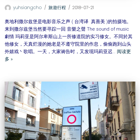
yuhsiangcho
旅遊行程
2018-07-21
奥地利撒尔兹堡是电影音乐之声 ( 台湾译 真善美 )的拍摄地。
来到撒尔兹堡当然要寻踪一回 音樂之聲 The sound of music
劇情 玛莉亚是阿尔卑斯山上一所修道院的实习修女。不同於其
他修女，天真烂漫的她老是不遵守院里的作息，偷偷跑到山头
外嬉戏丶歌唱。一天，大家祷告时，又发现玛莉亚迟…
阅读更
多 »