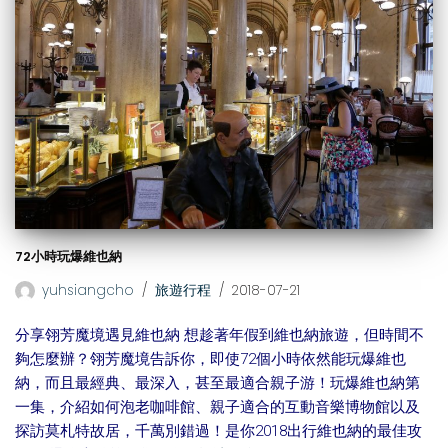
72小時玩爆維也納
yuhsiangcho
旅遊行程
2018-07-21
分享翎芳魔境遇見維也納 想趁著年假到維也納旅遊，但時間不
夠怎麼辦？翎芳魔境告訴你，即使72個小時依然能玩爆維也
納，而且最經典、最深入，甚至最適合親子游！玩爆維也納第
一集，介紹如何泡老咖啡館、親子適合的互動音樂博物館以及
探訪莫札特故居，千萬別錯過！是你2018出行維也納的最佳攻