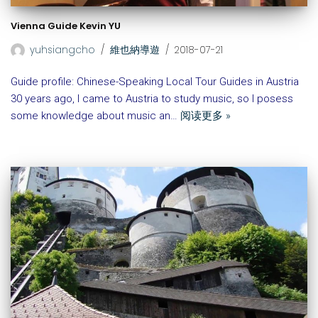
Vienna Guide Kevin YU
yuhsiangcho
維也納導遊
2018-07-21
Guide profile: Chinese-Speaking Local Tour Guides in Austria
30 years ago, I came to Austria to study music, so I posess
some knowledge about music an…
阅读更多 »