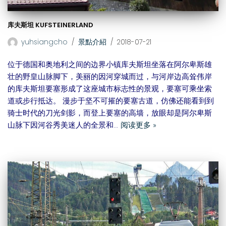
库夫斯坦 KUFSTEINERLAND
yuhsiangcho
景點介紹
2018-07-21
位于德国和奥地利之间的边界小镇库夫斯坦坐落在阿尔卑斯雄
壮的野皇山脉脚下，美丽的因河穿城而过，与河岸边高耸伟岸
的库夫斯坦要塞形成了这座城市标志性的景观，要塞可乘坐索
道或步行抵达。 漫步于坚不可摧的要塞古道，仿佛还能看到到
骑士时代的刀光剑影，而登上要塞的高墙，放眼却是阿尔卑斯
山脉下因河谷秀美迷人的全景和…
阅读更多 »