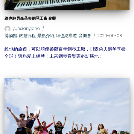
維也納貝森朵夫鋼琴工廠 參觀
yuhsiangcho
博物館
,
旅遊行程
,
景點介紹
,
維也納導遊
,
音樂會
2020-06-08
維也納旅遊，可以順便參觀百年鋼琴工廠，貝森朵夫鋼琴享譽
全球！讓您愛上鋼琴！未來鋼琴音樂家必訪勝地！