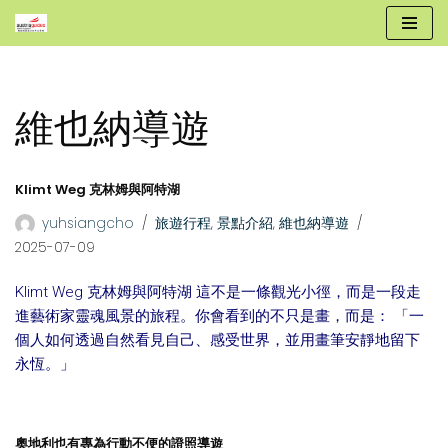
跳
至
正
維也納導遊
文
Klimt Weg 克林姆與阿特湖
yuhsiangcho
旅遊行程
,
景點介紹
,
維也納導遊
2025-07-09
Klimt Weg 克林姆與阿特湖 這不是一條觀光小徑，而是一段走
進藝術家靈魂風景的旅程。你會看到的不只是畫，而是： 「一
個人如何透過自然看見自己、感受世界，並用畫筆安靜地留下
永恆。」
奧地利也有專為行動不便的證照導遊