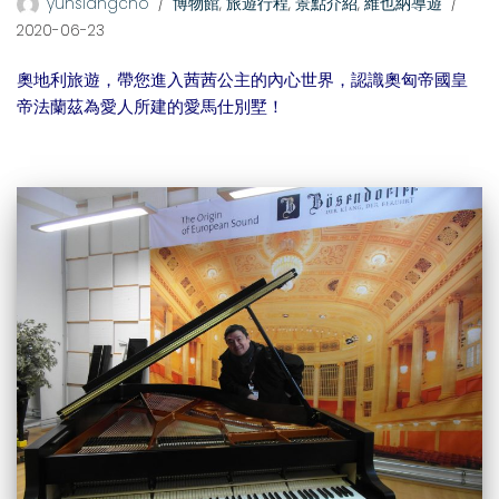
yuhsiangcho
博物館
,
旅遊行程
,
景點介紹
,
維也納導遊
2020-06-23
奧地利旅遊，帶您進入茜茜公主的內心世界，認識奧匈帝國皇
帝法蘭茲為愛人所建的愛馬仕別墅！