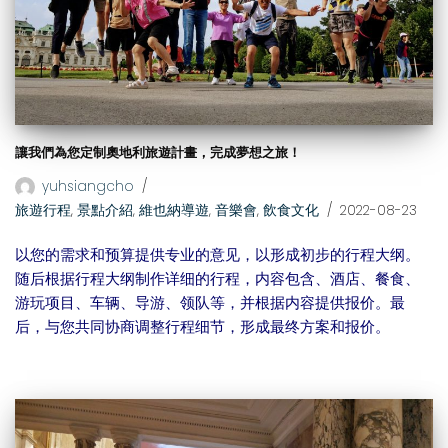
讓我們為您定制奧地利旅遊計畫，完成夢想之旅！
yuhsiangcho
旅遊行程
,
景點介紹
,
維也納導遊
,
音樂會
,
飲食文化
2022-08-23
以您的需求和预算提供专业的意见，以形成初步的行程大纲。
随后根据行程大纲制作详细的行程，内容包含、酒店、餐食、
游玩项目、车辆、导游、领队等，并根据内容提供报价。最
后，与您共同协商调整行程细节，形成最终方案和报价。