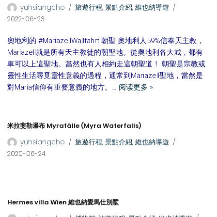
yuhsiangcho
旅遊行程
,
景點介紹
,
維也納導遊
2022-06-23
奧地利的 #MariazellWallfahrt 朝聖 奧地利人59%信奉天主教，
Mariazell就是所有天主教徒的朝聖地。從奧地利各大城，都有
車可以上這聖地。當然也有人相約走這朝聖道！ 朝聖是宗教或
靈性生活尋覓靈性意義的過程，通常到Mariazell聖地，當然是
對Maria信仰有重要意義的地方。…
阅读更多 »
米拉斐勒瀑布 Myrafälle (Myra Waterfalls)
yuhsiangcho
旅遊行程
,
景點介紹
,
維也納導遊
2020-06-24
Hermes villa Wien 維也納愛馬仕別墅