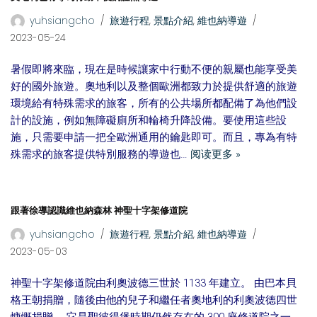
yuhsiangcho
旅遊行程
,
景點介紹
,
維也納導遊
2023-05-24
暑假即將來臨，現在是時候讓家中行動不便的親屬也能享受美
好的國外旅遊。奧地利以及整個歐洲都致力於提供舒適的旅遊
環境給有特殊需求的旅客，所有的公共場所都配備了為他們設
計的設施，例如無障礙廁所和輪椅升降設備。要使用這些設
施，只需要申請一把全歐洲通用的鑰匙即可。而且，專為有特
殊需求的旅客提供特別服務的導遊也…
阅读更多 »
跟著徐導認識維也納森林 神聖十字架修道院
yuhsiangcho
旅遊行程
,
景點介紹
,
維也納導遊
2023-05-03
神聖十字架修道院由利奧波德三世於 1133 年建立。 由巴本貝
格王朝捐贈，隨後由他的兒子和繼任者奧地利的利奧波德四世