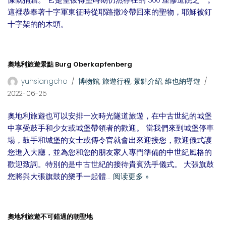
慷慨捐贈。 它是聖彼得堡時期仍然存在的 300 座修道院之一。
這裡恭奉著十字軍東征時從耶路撒冷帶回來的聖物，耶穌被釘
十字架的的木頭。
奧地利旅遊景點 Burg Oberkapfenberg
yuhsiangcho
博物館
,
旅遊行程
,
景點介紹
,
維也納導遊
2022-06-25
奧地利旅遊也可以安排一次時光隧道旅遊，在中古世紀的城堡
中享受鼓手和少女或城堡帶領者的歡迎。 當我們來到城堡停車
場，鼓手和城堡的女士或傳令官就會出來迎接您，歡迎儀式護
您進入大廳，並為您和您的朋友家人專門準備的中世紀風格的
歡迎致詞。特別的是中古世紀的接待貴賓洗手儀式。 大張旗鼓
您將與大張旗鼓的樂手一起體…
阅读更多 »
奧地利旅遊不可錯過的朝聖地