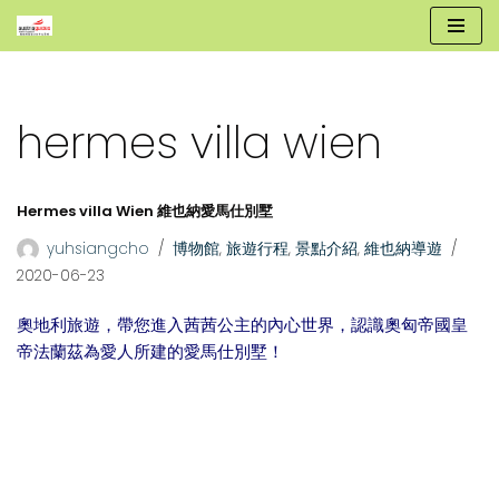
跳
至
正
hermes villa wien
文
Hermes villa Wien 維也納愛馬仕別墅
yuhsiangcho
博物館
,
旅遊行程
,
景點介紹
,
維也納導遊
2020-06-23
奧地利旅遊，帶您進入茜茜公主的內心世界，認識奧匈帝國皇
帝法蘭茲為愛人所建的愛馬仕別墅！