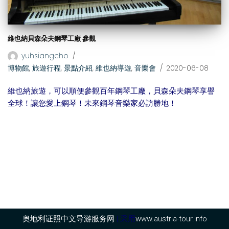
維也納貝森朵夫鋼琴工廠 參觀
yuhsiangcho
博物館
,
旅遊行程
,
景點介紹
,
維也納導遊
,
音樂會
2020-06-08
維也納旅遊，可以順便參觀百年鋼琴工廠，貝森朵夫鋼琴享譽
全球！讓您愛上鋼琴！未來鋼琴音樂家必訪勝地！
奥地利证照中文导游服务网
| 采用
www.austria-tour.info