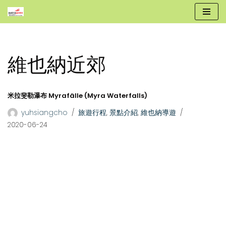
跳
至
正
維也納近郊
文
米拉斐勒瀑布 Myrafälle (Myra Waterfalls)
yuhsiangcho
旅遊行程
,
景點介紹
,
維也納導遊
2020-06-24