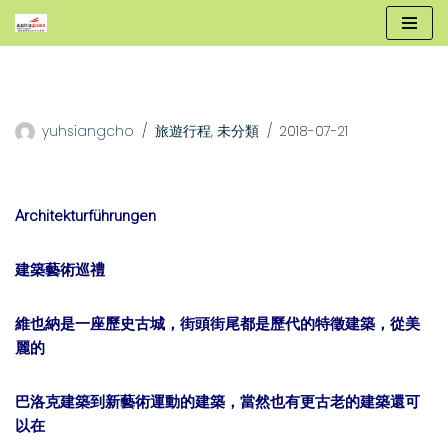
跳
至
正
文
yuhsiangcho
旅遊行程
,
未分類
2018-07-21
Architekturführungen
建築藝術巡禮
維也納是一座歷史古城，街頭街尾都是歷代的特徵建築，從美
麗的
巴洛克建築到新藝術運動的建築，當然也有更古老的建築還可
以在